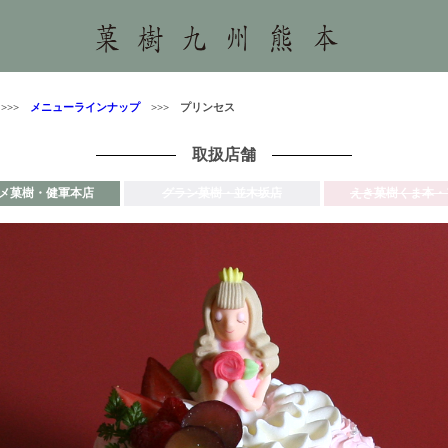
>>
メニューラインナップ
>>> プリンセス
取扱店舗
メ菓樹・健軍本店
グラン菓樹・並木坂店
えき菓樹くま本・