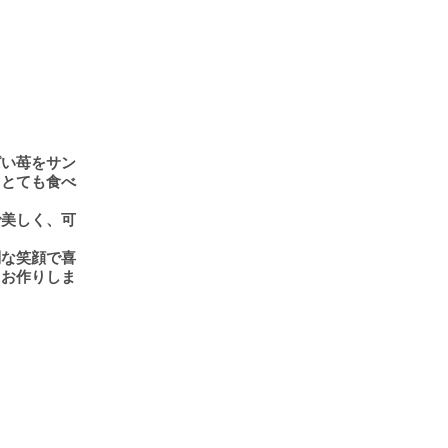
ぱい苺をサン
。とても食べ
で美しく、可
別な笑顔で喜
てお作りしま