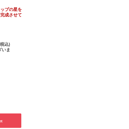
。
トップの星を
を完成させて
税込)
ざいま