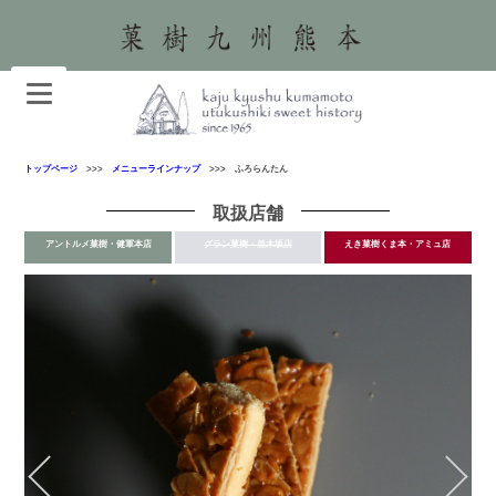
トップページ
>>>
メニューラインナップ
>>> ふろらんたん
取扱店舗
アントルメ菓樹・健軍本店
グラン菓樹・並木坂店
えき菓樹くま本・アミュ店