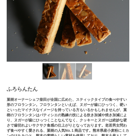
ふろらんたん
菓樹オーナーシェフ柴田が全国に広めた、スティックタイプの食べやすい
形のフロランタン。フロランタンといえば、ヌガーが歯にひっつく、硬い
といったマイナスなイメージを持っている方もいるかもしれませんが、菓
樹のフロランタンはパティシエの熟練の技による炊き加減や焼き加減によ
り、ヌガーが歯にひっつくことなんてなく、クッキーとヌガーは絶妙な硬
さで歯切れよいサクサク食感の仕上がりとなっております。老若男女問わ
ず食べやすく愛される、菓樹の人気No.１商品です。熊本県産小麦粉にミカ
ンのはちみつと、熊本の素晴らしい素材を使用しており、熊本土産として