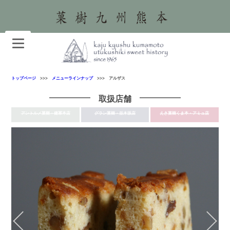
トップページ
>>>
メニューラインナップ
>>> アルザス
取扱店舗
アントルメ菓樹・健軍本店
グラン菓樹・並木坂店
えき菓樹くま本・アミュ店