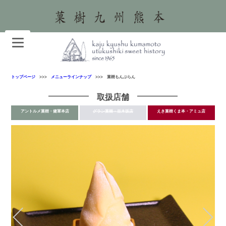
トップページ
>>>
メニューラインナップ
>>> 菓樹もんぶらん
取扱店舗
アントルメ菓樹・健軍本店
グラン菓樹・並木坂店
えき菓樹くま本・アミュ店