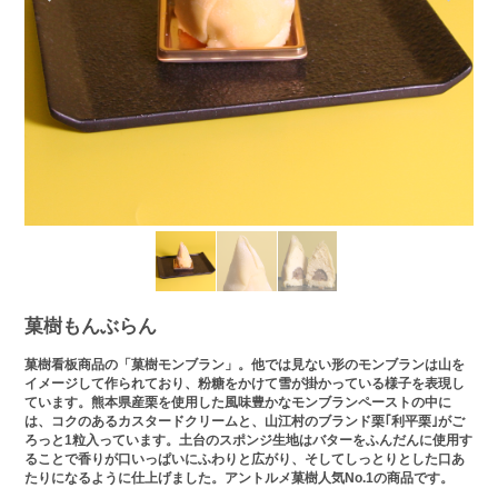
菓樹もんぶらん
菓樹看板商品の「菓樹モンブラン」。他では見ない形のモンブランは山を
イメージして作られており、粉糖をかけて雪が掛かっている様子を表現し
ています。熊本県産栗を使用した風味豊かなモンブランペーストの中に
は、コクのあるカスタードクリームと、山江村のブランド栗｢利平栗｣がご
ろっと1粒入っています。土台のスポンジ生地はバターをふんだんに使用す
ることで香りが口いっぱいにふわりと広がり、そしてしっとりとした口あ
たりになるように仕上げました。アントルメ菓樹人気No.1の商品です。